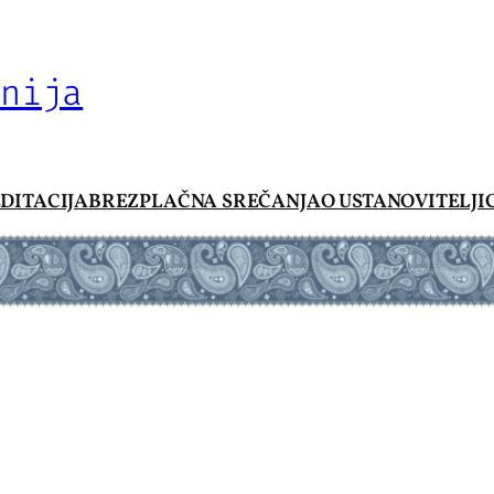
nija
DITACIJA
BREZPLAČNA SREČANJA
O USTANOVITELJI