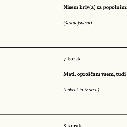
Nisem kriv(a) za popolnima
(šestnajstkrat)
7. korak
Mati, oproščam vsem, tudi
(enkrat in iz srca)
8. korak