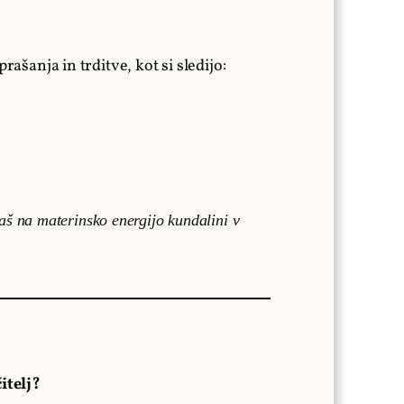
rašanja in trditve, kot si sledijo:
jaš na materinsko energijo kundalini v
itelj?