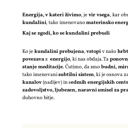
Energija, v kateri živimo
, je
vir vsega
, kar ob
kundalini
, tako imenovano
materinsko energ
Kaj se zgodi, ko se kundalini prebudi
Ko je
kundalini prebujena
,
vstopi
v našo
hrbt
povezava
z
energijo
, ki nas obdaja. Ta
ponovna
stanje meditacije
. Čutimo, da smo
budni, mirn
tako imenovani
subtilni sistem
, ki je osnova 
kanalov
(nadijev) in s
edmih energijskih cent
zadovoljstvo, ljubezen, naravni smisel za pr
duhovno bitje.