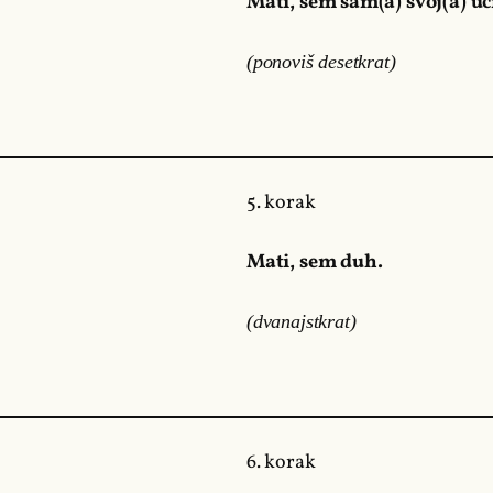
Mati, sem sam(a) svoj(a) uči
(ponoviš desetkrat)
5. korak
Mati, sem duh.
(dvanajstkrat)
6. korak