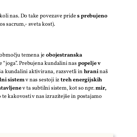
koli nas. Do take povezave pride
s prebujeno
 os sacrum,- sveta kost).
 območju temena je
obojestranska
 “joga”. Prebujena kundalini nas
popelje v
aša kundalini aktivirana, razsvetli in
hrani
naš
lni sistem
v nas sestoji iz
treh energijskih
tavljene
v ta subtilni sistem, kot so npr.
mir,
te kakovosti v nas izrazitejše in postajamo