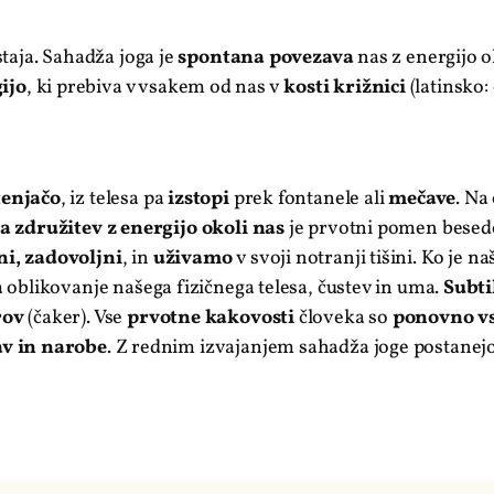
staja. Sahadža joga je
spontana povezava
nas z energijo o
ijo
, ki prebiva v vsakem od nas v
kosti križnici
(latinsko:
enjačo
, iz telesa pa
izstopi
prek fontanele ali
mečave
. Na
 združitev z energijo okoli nas
je prvotni pomen besede
i, zadovoljni
, in
uživamo
v svoji notranji tišini. Ko je n
za oblikovanje našega fizičnega telesa, čustev in uma.
Subti
rov
(čaker). Vse
prvotne kakovosti
človeka so
ponovno vs
av in narobe
. Z rednim izvajanjem sahadža joge postanejo 