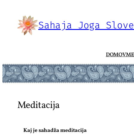
Skip
to
content
Sahaja Joga Slove
DOMOV
ME
Meditacija
Kaj je sahadža meditacija